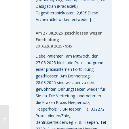
Dabigatran (Pradaxa®)
Tagestherapiekosten: 2,68€ Diese
Arzneimittel wirken entweder […]
Am 27.08.2025 geschlossen wegen
Fortbildung
20. August 2025 - 9:45
Liebe Patienten, am Mittwoch, den
27.08.2025 bleibt die Praxis aufgrund
einer praxisinternen Fortbildung
geschlossen. Am Donnerstag
28.08.2025 sind wir aber zu den
gewohnten Öffnungszeiten wieder für
Sie da. Die Vertretung übernehmen
die Praxen Praxis Heeperholz,
Heeperholz 1, Bi-Heepen, Tel 332272
Praxis Vinnen/Ehle,
Umstellung auf E-
Bentruperheiderweg 7, Bi-Heepen, Tel
Rezept ab 4.12.23
333312 Hausarztzentrum Heepen,